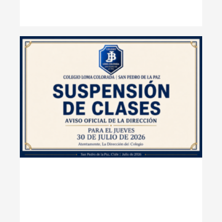
SU
DE
EL 
DE 
20
Lee