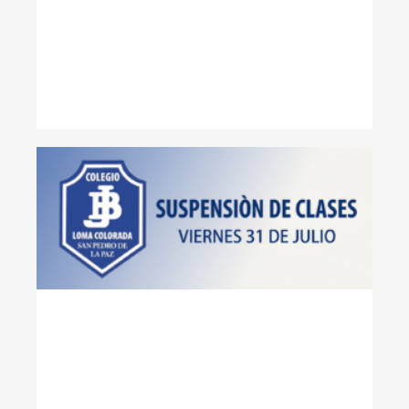
SU
DE
EL
31 
DE
Lee