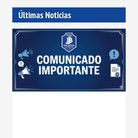
Últimas Noticias
Co
Im
Lee