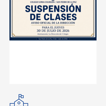
DE 
20
Lee