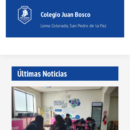
Colegio Juan Bosco
Loma Colorada, San Pedro de la Paz
Últimas Noticias
Vis
a
AI
Lee
más