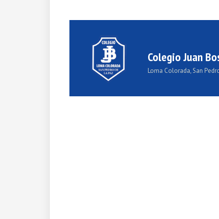
Colegio Juan Bo
Loma Colorada, San Pedro