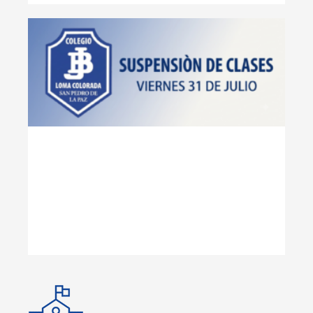
SU
DE
EL
31 
DE
Lee